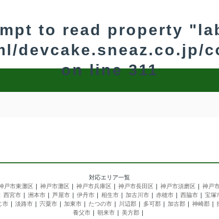
empt to read property "la
tml/devcake.sneaz.co.jp/
on line
311
対応エリア一覧
神戸市東灘区
神戸市灘区
神戸市兵庫区
神戸市長田区
神戸市須磨区
神戸
西宮市
洲本市
芦屋市
伊丹市
相生市
加古川市
赤穂市
西脇市
宝塚
じ市
淡路市
宍粟市
加東市
たつの市
川辺郡
多可郡
加古郡
神崎郡
養父市
朝来市
美方郡