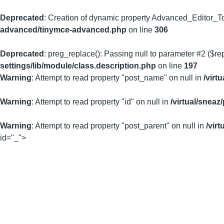
Deprecated
: Creation of dynamic property Advanced_Editor_To
advanced/tinymce-advanced.php
on line
306
Deprecated
: preg_replace(): Passing null to parameter #2 ($re
settings/lib/module/class.description.php
on line
197
Warning
: Attempt to read property "post_name" on null in
/virt
Warning
: Attempt to read property "id" on null in
/virtual/snea
Warning
: Attempt to read property "post_parent" on null in
/vir
id="_">