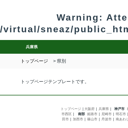
Warning
: Att
/virtual/sneaz/public_h
兵庫県
トップページ
>
県別
トップページテンプレートです。
トップページ
大阪府
兵庫県
神戸市
市西区
南部
姫路市
尼崎市
明石市
田市
加西市
篠山市
丹波市
南あわ