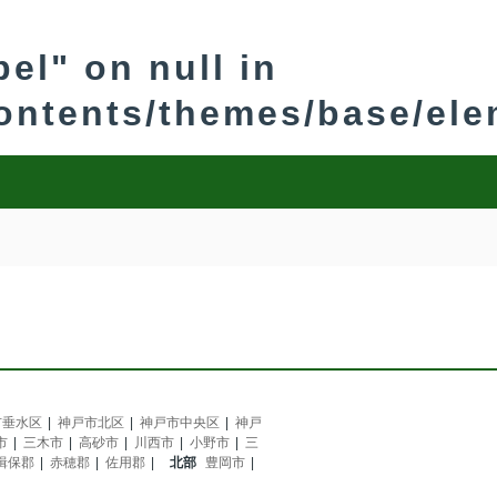
bel" on null in
contents/themes/base/el
市垂水区
神戸市北区
神戸市中央区
神戸
市
三木市
高砂市
川西市
小野市
三
揖保郡
赤穂郡
佐用郡
北部
豊岡市